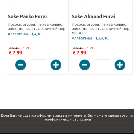
Sake Panko Furai
Sake Almond Furai
Лосось, огурец, тыква канпио,
Лосось, огурец, тыква канпио,
авокадо, салат, сливочный сыр
авокадо, салат, сливочный сыр,
миндаль
Аллергены - 1,4,10
Аллергены - 1,3,4,10
€ 9.40
-15%
€ 9.40
-15%
€ 7.99
€ 7.99
Если Вам не удаётся оформить заказ в интернете, Вы можете сделать это по
телефону -
наши рестораны