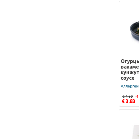
Огурцы
вакаме
кунжу
соусе
Аллергены
€ 4.50
-
€ 3.83