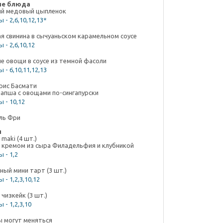
ые блюда
ий медовый цыпленок
 - 2,6,10,12,13*
я свинина в сычуаньском карамельном соусе
 - 2,6,10,12
е овощи в соусе из темной фасоли
 - 6,10,11,12,13
рис Басмати
лапша с овощами по-сингапурски
 - 10,12
ль Фри
ы
 maki (4 шт.)
с кремом из сыра Филадельфия и клубникой
 - 1,2
ый мини тарт (3 шт.)
 - 1,2,3,10,12
чизкейк (3 шт.)
 - 1,2,3,10
 могут меняться