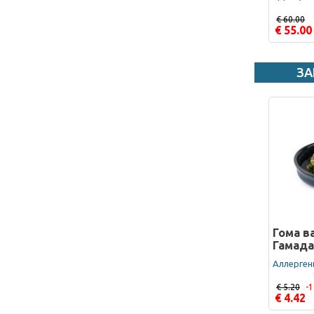
€ 60.00
€ 55.00
ЗА
Гома в
Гамада
Аллергены
€ 5.20
-
€ 4.42