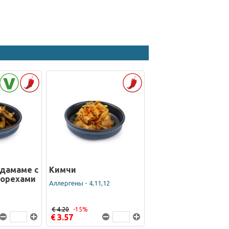
дамаме с
Кимчи
 орехами
Аллергены - 4,11,12
€ 4.20
-15%
€ 3.57