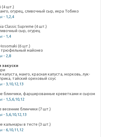
 (4 шт.)
анго, огурец, сливочный сыр, икра Тобико
 - 1,2,4
ia Classic Supreme (4 шт.)
сливочный сыр, огурец
 - 1,4
Hosomaki (6 шт.)
 трюфельный майонез
 - 2,8
и закуски
нри
 капуста, манго, красная капуста, морковь, лук-
прика, тайский ореховый соус
 - 3,10,12,13
е блинчики, фаршированные креветками и сыром
 - 1,5,6,10,12
 весенние блинчики (7 шт.)
 - 5,6,10,12,13
е кальмары в тесте (3 шт.)
 - 6,10,11,12