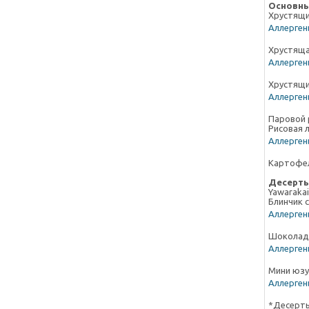
Основн
Хрустящ
Аллергены
Хрустяща
Аллергены
Хрустящи
Аллергены
Паровой 
Рисовая 
Аллергены
Картофе
Десерт
Yawarakai
Блинчик 
Аллергены
Шоколадн
Аллергены
Мини юзу 
Аллергены
*Десерты