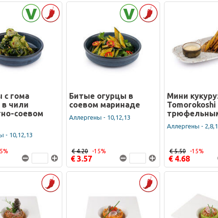
 с гома
Битые огурцы в
Мини кукуру
 в чили
соевом маринаде
Tomorokoshi 
тно-соевом
трюфельным
Аллергены - 10,12,13
Аллергены - 2,8,
 - 10,12,13
15%
€ 4.20
-15%
€ 5.50
-15%
€ 3.57
€ 4.68