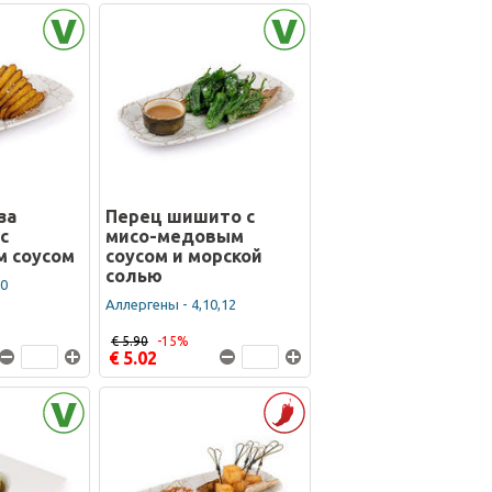
за
Перец шишито с
с
мисо-медовым
 соусом
соусом и морской
солью
10
Аллергены - 4,10,12
€ 5.90
-15%
€ 5.02