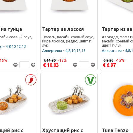
 из тунца
Тартар из лосося
Тартар из а
саби-соевый соус,
Лосось, васаби-соевый соус,
Авокадо, томатн
икра лосося, редис, шнитт-
васаби-соевый со
лук
шнитт-лук
 - 4,8,10,12,13
Аллергены - 4,8,10,12,13
Аллергены - 4,8,1
-15%
€ 11.80
-15%
€ 8.20
-15%
€ 10.03
€ 6.97
щий рис с
Хрустящий рис с
Tuna Tenzo