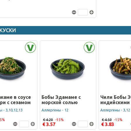
КУСКИ
акаме в соусе
Бобы Эдамамe с
Чили Бобы Э
ри с сезамом
морской солью
индийскими
 - 3,10,12,13
Аллергены - 12
Аллергены - 3,12
15%
€ 4.20
-15%
€ 4.50
-15%
€ 3.57
€ 3.83