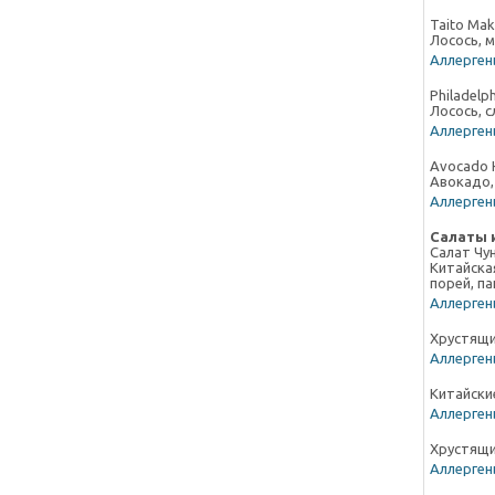
Taito Maki
Лосось, м
Аллергены
Philadelph
Лосось, 
Аллергены
Avocado 
Авокадо,
Аллергены
Салаты 
Салат Чу
Китайская
порей, па
Аллергены
Хрустящи
Аллергены
Китайские
Аллергены
Хрустящи
Аллергены