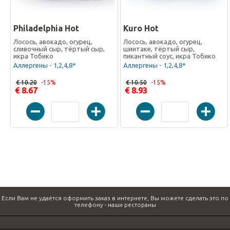
Philadelphia Hot
Kuro Hot
Лосось, авокадо, огурец,
Лосось, авокадо, огурец,
сливочный сыр, тёртый сыр,
шиитаке, тёртый сыр,
икра Тобико
пикантный соус, икра Тобико
Аллергены - 1,2,4,8*
Аллергены - 1,2,4,8*
€ 10.20
-15%
€ 10.50
-15%
€ 8.67
€ 8.93
Если Вам не удаётся оформить заказ в интернете, Вы можете сделать это по
телефону -
наши рестораны