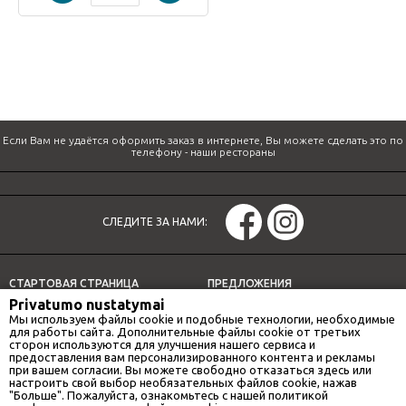
Если Вам не удаётся оформить заказ в интернете, Вы можете сделать это по
телефону -
наши рестораны
СЛЕДИТЕ ЗА НАМИ:
СТАРТОВАЯ СТРАНИЦА
ПРЕДЛОЖЕНИЯ
Privatumo nustatymai
СПЕЦИАЛЬНЫЕ ПРЕДЛОЖЕНИЯ
ДОСТАВКА
Мы используем файлы cookie и подобные технологии, необходимые
НАШИ РЕСТОРАНЫ
ОБЕДЕННОЕ ПРЕДЛОЖЕНИЕ
для работы сайта. Дополнительные файлы cookie от третьих
сторон используются для улучшения нашего сервиса и
ИНФОРМАЦИЯ
предоставления вам персонализированного контента и рекламы
при вашем согласии. Вы можете свободно отказаться здесь или
настроить свой выбор необязательных файлов cookie, нажав
"Больше". Пожалуйста, ознакомьтесь с нашей политикой